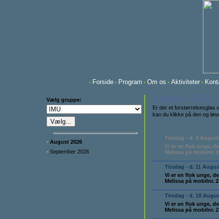
Forside
Program
Om os
Aktiviteter
Kont
•
•
•
•
•
August 2026
Vælg gruppe:
Er der et forstørrelsesglas 
kan du klikke på den og lø
Tirsdag - d. 4 August
•
August 2026
Vi er en flok unge, d
•
September 2026
Melissa på mobilnr. 
Tirsdag - d. 11 Augus
Vi er en flok unge, d
Melissa på mobilnr. 
Tirsdag - d. 18 Augu
Vi er en flok unge, d
Melissa på mobilnr. 