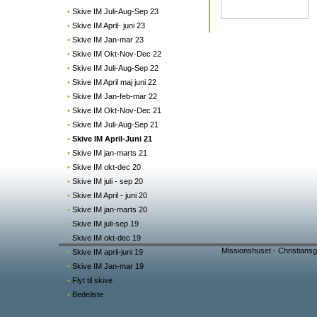
•
Skive IM Juli-Aug-Sep 23
•
Skive IM April- juni 23
•
Skive IM Jan-mar 23
•
Skive IM Okt-Nov-Dec 22
•
Skive IM Juli-Aug-Sep 22
•
Skive IM April maj juni 22
•
Skive IM Jan-feb-mar 22
•
Skive IM Okt-Nov-Dec 21
•
Skive IM Juli-Aug-Sep 21
•
Skive IM April-Juni 21
•
Skive IM jan-marts 21
•
Skive IM okt-dec 20
•
Skive IM juli - sep 20
•
Skive IM April - juni 20
•
Skive IM jan-marts 20
•
Skive IM juli-sep 19
•
Skive IM okt-dec 19
Missionshuset - Christiansg
•
Skive IM april-juni 19
•
Skive IM Jan-mar 19
•
Flyt til skive
•
Bedeliste